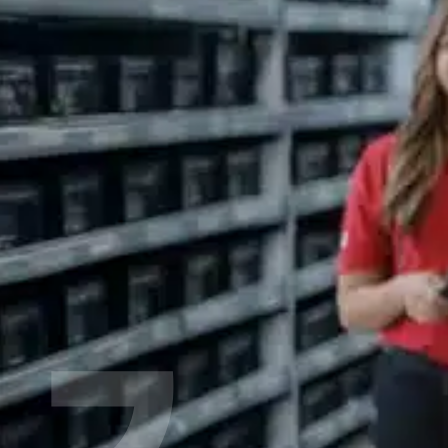
Vous souhaitez un complément de revenu ou construire une ca
Partenaire stratégique mondial dans l’univers de la distribu
de soi-même pour se développer au sein d’une entreprise 
Vous bénéficiez :​
d’une formation approfondie
d’opportunités de carrière
d’une ambiance conviviale et soudée
d’un emploi en horaires décalés dans des enseignes et 
Nous contacter
Opportunités professionnelles
Nous mettons tout en œuvre pour vous permettre de construir
Administratif et financier​