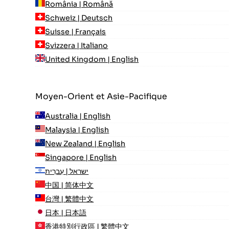
România | Română
Schweiz | Deutsch
Suisse | Français
Svizzera | Italiano
United Kingdom | English
Moyen-Orient et Asie-Pacifique
Australia | English
Malaysia | English
New Zealand | English
Singapore | English
ישראל | עִברִית
中国 | 简体中文
台灣 | 繁體中文
日本 | 日本語
香港特別行政區 | 繁體中文