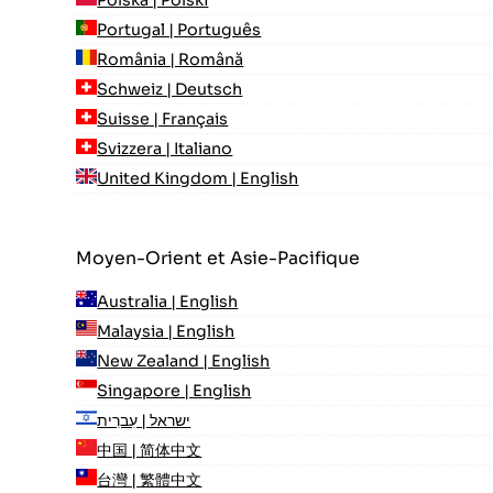
Polska | Polski
Portugal | Português
România | Română
Schweiz | Deutsch
Suisse | Français
Svizzera | Italiano
United Kingdom | English
Moyen-Orient et Asie-Pacifique
Australia | English
Malaysia | English
New Zealand | English
Singapore | English
ישראל | עִברִית
中国 | 简体中文
台灣 | 繁體中文