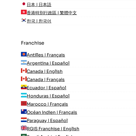
日本 | 日本語
香港特別行政區 | 繁體中文
한국 | 한국어
Franchise
Antilles | Français
Argentina | Español
Canada | English
Canada | Français
Ecuador | Español
Honduras | Español
Marocco | Français
Océan Indien | Français
Paraguay | Español
RGIS Franchise | English