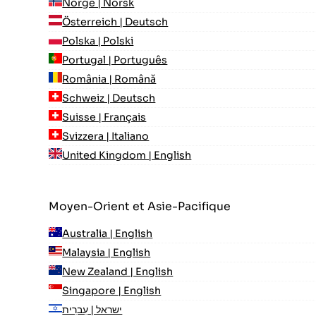
Norge | Norsk
Österreich | Deutsch
Polska | Polski
Portugal | Português
România | Română
Schweiz | Deutsch
Suisse | Français
Svizzera | Italiano
United Kingdom | English
Moyen-Orient et Asie-Pacifique
Australia | English
Malaysia | English
New Zealand | English
Singapore | English
ישראל | עִברִית