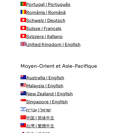
Portugal | Português
România | Română
Schweiz | Deutsch
Suisse | Français
Svizzera | Italiano
United Kingdom | English
Moyen-Orient et Asie-Pacifique
Australia | English
Malaysia | English
New Zealand | English
Singapore | English
ישראל | עִברִית
中国 | 简体中文
台灣 | 繁體中文