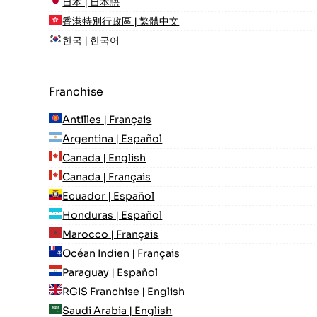
日本 | 日本語
香港特別行政區 | 繁體中文
한국 | 한국어
Franchise
Antilles | Français
Argentina | Español
Canada | English
Canada | Français
Ecuador | Español
Honduras | Español
Marocco | Français
Océan Indien | Français
Paraguay | Español
RGIS Franchise | English
Saudi Arabia | English