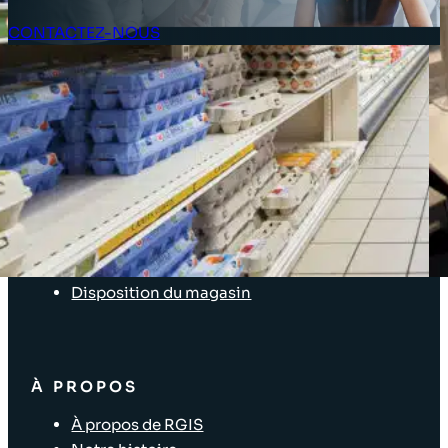
CONTACTEZ-NOUS
Espace client
SOLUTIONS
Prestations d’inventaire
Enterprise Software Solutions
Audits Supply Chain et logistique
Inventaire d’immobilisations
Solutions pour les points de vente
Disposition du magasin
À PROPOS
À propos de RGIS