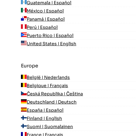
Guatemala | Español
México | Español
Panamá | Español
Perú | Español
Puerto Rico | Español
United States | English
Europe
België | Nederlands
Belgique | Français
Česká Republika | Čeština
Deutschland | Deutsch
España | Español
Finland | English
Suomi | Suomalainen
France | Français