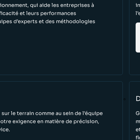
sionnement, qui aide les entreprises à
i
fficacité et leurs performances
l
uipes d’experts et des méthodologies
D
 sur le terrain comme au sein de l’équipe
G
notre exigence en matière de précision,
m
vice.
e
f